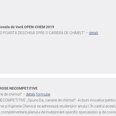
Școala de Vară OPEN-CHEM 2019
“O POARTĂ DESCHISĂ SPRE O CARIERĂ DE CHIMIST” –
detalii
t ROSE NECOMPETITIVE
rei de chimist” –
detalii
formular
ECOMPETITIVE ,,Spune Da, carierei de chimist”- Acțiuni inovative pentru
mie și Inginerie Chimică se adresează studenţilor anului I. În cadrul acestu
 complementară planului de învăţământ specific specializării şi de consi