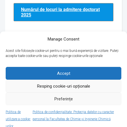
Numărul de locuri la admitere doctorat
2025
Manage Consent
Acest site folosește cookie-uri pentru o mai bună experiență de vizitare. Puteți
accepta toate cookie-urile sau puteți respinge cookie-urile opționale
Politica de utilizare cookie-uri
Accept
Resping cookie-uri opționale
Protecția datelor cu caracter personal
Preferințe
Politica de
Politica de confidențialitate. Protecția datelor cu caracter
Copyright © 2026 Facultatea de Chimie și Inginerie Chimică
utilizare a cookie-
personal la Facultatea de Chimie și Inginerie Chimică
WordPress Theme by
WPZOOM
urilor