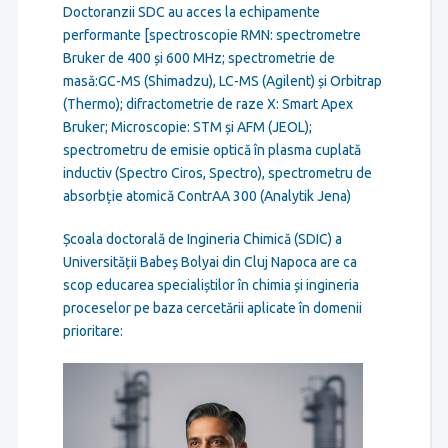
Doctoranzii SDC au acces la echipamente
performante [spectroscopie RMN: spectrometre
Bruker de 400 și 600 MHz; spectrometrie de
masă:GC-MS (Shimadzu), LC-MS (Agilent) și Orbitrap
(Thermo); difractometrie de raze X: Smart Apex
Bruker; Microscopie: STM și AFM (JEOL);
spectrometru de emisie optică în plasma cuplată
inductiv (Spectro Ciros, Spectro), spectrometru de
absorbție atomică ContrAA 300 (Analytik Jena)
Școala doctorală de Ingineria Chimică (SDIC) a
Universității Babeș Bolyai din Cluj Napoca are ca
scop educarea specialiștilor în chimia și ingineria
proceselor pe baza cercetării aplicate în domenii
prioritare: