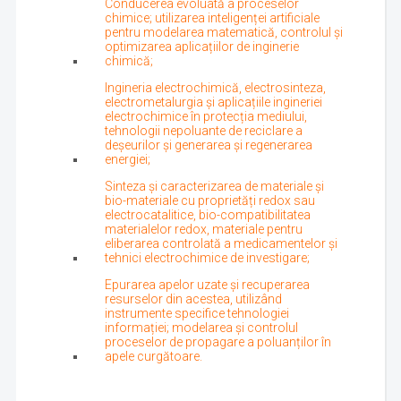
Conducerea evoluată a proceselor
chimice; utilizarea inteligenței artificiale
pentru modelarea matematică, controlul și
optimizarea aplicațiilor de inginerie
chimică;
Ingineria electrochimică, electrosinteza,
electrometalurgia și aplicațiile ingineriei
electrochimice în protecția mediului,
tehnologii nepoluante de reciclare a
deșeurilor și generarea și regenerarea
energiei;
Sinteza și caracterizarea de materiale și
bio-materiale cu proprietăți redox sau
electrocatalitice, bio-compatibilitatea
materialelor redox, materiale pentru
eliberarea controlată a medicamentelor și
tehnici electrochimice de investigare;
Epurarea apelor uzate și recuperarea
resurselor din acestea, utilizând
instrumente specifice tehnologiei
informației; modelarea și controlul
proceselor de propagare a poluanților în
apele curgătoare.