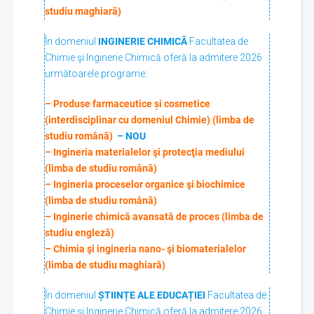
studiu maghiară)
În domeniul
INGINERIE CHIMICĂ
Facultatea de
Chimie şi Inginerie Chimică oferă la admitere 2026
următoarele programe:
– Produse farmaceutice și cosmetice
(interdisciplinar cu domeniul Chimie) (limba de
studiu română)
– NOU
– Ingineria materialelor şi protecţia mediului
(limba de studiu română)
– Ingineria proceselor organice şi biochimice
(limba de studiu română)
– Inginerie chimică avansată de proces (limba de
studiu engleză)
– Chimia şi ingineria nano- şi biomaterialelor
(limba de studiu maghiară)
În domeniul
ȘTIINȚE ALE EDUCAȚIEI
Facultatea de
Chimie şi Inginerie Chimică oferă la admitere 2026