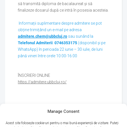
să transmită diploma de bacalaureat și să
finalizeze dosarul după ce intră în posesia acesteia.
Informații suplimentare despre admitere se pot
obține trimițând un e-mail pe adresa
admitere.chem@ubbcluj.ro
sau sunând la
Telefonul Admiterii
:
0746353175
(disponibil și pe
WhatsApp) în perioada 22 iunie – 30 iulie, de luni
până vineri între orele 10:00-16:00
ÎNSCRIERI ONLINE
https://admitere.ubbcluj.ro/
Manage Consent
Acest site folosește cookie-uri pentru o mai bună experiență de vizitare. Puteți