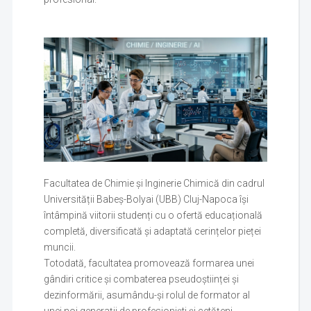
Facultatea de Chimie și Inginerie Chimică din cadrul
Universității Babeș-Bolyai (UBB) Cluj-Napoca își
întâmpină viitorii studenți cu o ofertă educațională
completă, diversificată și adaptată cerințelor pieței
muncii.
Totodată, facultatea promovează formarea unei
gândiri critice și combaterea pseudoștiinței și
dezinformării, asumându-și rolul de formator al
unei noi generații de profesioniști și cetățeni