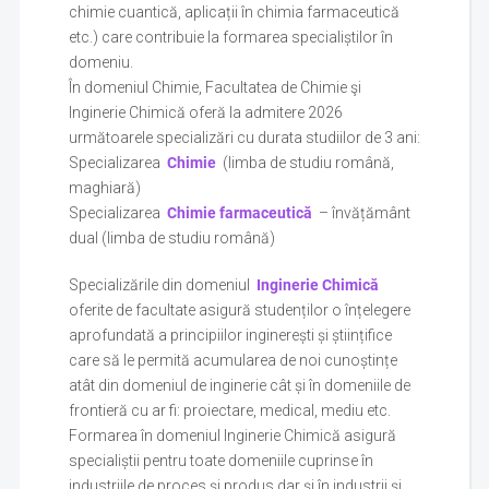
chimie cuantică, aplicații în chimia farmaceutică
etc.) care contribuie la formarea specialiștilor în
domeniu.
În domeniul Chimie, Facultatea de Chimie şi
Inginerie Chimică oferă la admitere 2026
următoarele specializări cu durata studiilor de 3 ani:
Specializarea
Chimie
(limba de studiu română,
maghiară)
Specializarea
Chimie farmaceutică
– învățământ
dual (limba de studiu română)
Specializările din domeniul
Inginerie Chimică
oferite de facultate asigură studenților o înțelegere
aprofundată a principiilor inginerești și științifice
care să le permită acumularea de noi cunoștințe
atât din domeniul de inginerie cât și în domeniile de
frontieră cu ar fi: proiectare, medical, mediu etc.
Formarea în domeniul Inginerie Chimică asigură
specialiștii pentru toate domeniile cuprinse în
industriile de proces și produs dar și în industrii și