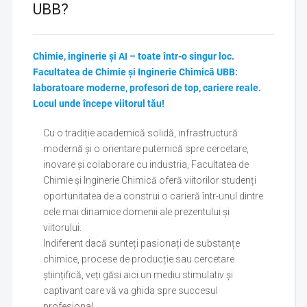
UBB?
Chimie, inginerie și AI – toate într-o singur loc.
Facultatea de Chimie și Inginerie Chimică UBB:
laboratoare moderne, profesori de top, cariere reale.
Locul unde începe viitorul tău!
Cu o tradiție academică solidă, infrastructură
modernă și o orientare puternică spre cercetare,
inovare și colaborare cu industria, Facultatea de
Chimie și Inginerie Chimică oferă viitorilor studenți
oportunitatea de a construi o carieră într-unul dintre
cele mai dinamice domenii ale prezentului și
viitorului.
Indiferent dacă sunteți pasionați de substanțe
chimice, procese de producție sau cercetare
științifică, veți găsi aici un mediu stimulativ și
captivant care vă va ghida spre succesul
profesional.