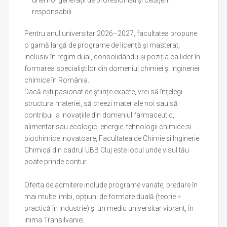
responsabili.
Pentru anul universitar 2026–2027, facultatea propune
o gamă largă de programe de licență și masterat,
inclusiv în regim dual, consolidându-și poziția ca lider în
formarea specialiștilor din domeniul chimiei și ingineriei
chimice în România.
Dacă ești pasionat de științe exacte, vrei să înțelegi
structura materiei, să creezi materiale noi sau să
contribui la inovațiile din domeniul farmaceutic,
alimentar sau ecologic, energie, tehnologii chimice si
biochimice inovatoare, Facultatea de Chimie și Inginerie
Chimică din cadrul UBB Cluj este locul unde visul tău
poate prinde contur.
Oferta de admitere include programe variate, predare în
mai multe limbi, opțiuni de formare duală (teorie +
practică în industrie) și un mediu universitar vibrant, în
inima Transilvaniei.