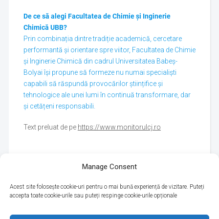
De ce să alegi Facultatea de Chimie și Inginerie
Chimică UBB?
Prin combinația dintre tradiție academică, cercetare
performantă și orientare spre viitor, Facultatea de Chimie
și Inginerie Chimică din cadrul Universitatea Babeș-
Bolyai își propune să formeze nu numai specialiști
capabili să răspundă provocărilor științifice și
tehnologice ale unei lumi în continuă transformare, dar
și cetățeni responsabili.
Text preluat de pe
https://www.monitorulcj.ro
Manage Consent
Acest site folosește cookie-uri pentru o mai bună experiență de vizitare. Puteți
accepta toate cookie-urile sau puteți respinge cookie-urile opționale
Politica de utilizare cookie-uri