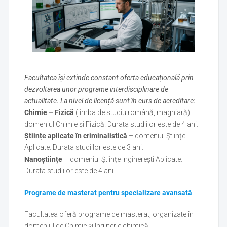
Facultatea își extinde constant oferta educațională prin
dezvoltarea unor programe interdisciplinare de
actualitate. La nivel de licență sunt în curs de acreditare:
Chimie – Fizică
(limba de studiu română, maghiară) –
domeniul Chimie și Fizică. Durata studiilor este de 4 ani.
Științe aplicate în criminalistică
– domeniul Științe
Aplicate. Durata studiilor este de 3 ani.
Nanoștiințe
– domeniul Științe Inginerești Aplicate.
Durata studiilor este de 4 ani.
Programe de masterat pentru specializare avansată
Facultatea oferă programe de masterat, organizate în
domeniul de Chimie și Inginerie chimică.