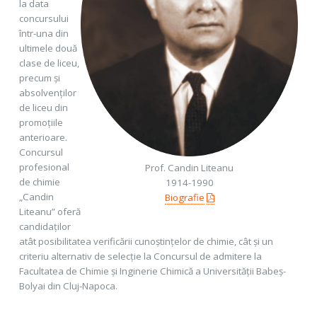
la data
concursului
într-una din
ultimele două
clase de liceu,
precum și
absolvenților
de liceu din
promoțiile
anterioare.
Concursul
profesional
Prof. Candin Liteanu
de chimie
1914-1990
„Candin
Biografie
Liteanu” oferă
candidaților
atât posibilitatea verificării cunoștințelor de chimie, cât și un
criteriu alternativ de selecție la Concursul de admitere la
Facultatea de Chimie și Inginerie Chimică a Universității Babeș-
Bolyai din Cluj-Napoca.