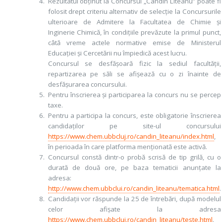
Rezultatul obținut la Concursul „Candin Liteanu” poate fi
folosit drept criteriu alternativ de selecție la Concursurile
ulterioare de Admitere la Facultatea de Chimie și
Inginerie Chimică, în condițiile prevăzute la primul punct,
câtă vreme actele normative emise de Ministerul
Educației și Cercetării nu împiedică acest lucru.
Concursul se desfășoară fizic la sediul facultății,
repartizarea pe săli se afișează cu o zi înainte de
desfășurarea concursului.
Pentru înscrierea și participarea la concurs nu se percep
taxe.
Pentru a participa la concurs, este obligatorie înscrierea
candidaților pe site-ul concursului
https://www.chem.ubbcluj.ro/candin_liteanu/index.html
,
în perioada în care platforma menționată este activă.
Concursul constă dintr-o probă scrisă de tip grilă, cu o
durată de două ore, pe baza tematicii anunțate la
adresa:
http://www.chem.ubbclui.ro/candin_liteanu/tematica.html
.
Candidații vor răspunde la 25 de întrebări, după modelul
celor afișate la adresa
https://www.chem.ubbcluj.ro/candin_liteanu/teste.html
.