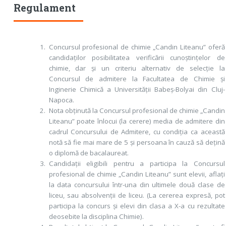
Regulament
Concursul profesional de chimie „Candin Liteanu” oferă
candidaților posibilitatea verificării cunoștințelor de
chimie, dar și un criteriu alternativ de selecție la
Concursul de admitere la Facultatea de Chimie și
Inginerie Chimică a Universității Babeș-Bolyai din Cluj-
Napoca.
Nota obținută la Concursul profesional de chimie „Candin
Liteanu” poate înlocui (la cerere) media de admitere din
cadrul Concursului de Admitere, cu condiția ca această
notă să fie mai mare de 5 și persoana în cauză să dețină
o diplomă de bacalaureat.
Candidații eligibili pentru a participa la Concursul
profesional de chimie „Candin Liteanu” sunt elevii, aflați
la data concursului într-una din ultimele două clase de
liceu, sau absolvenții de liceu. (La cererea expresă, pot
participa la concurs și elevi din clasa a X-a cu rezultate
deosebite la disciplina Chimie).