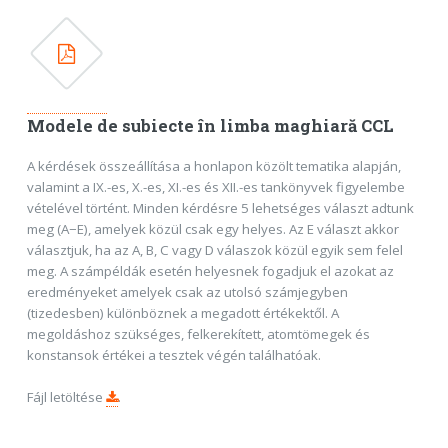
Modele de subiecte în limba maghiară CCL
A kérdések összeállítása a honlapon közölt tematika alapján,
valamint a IX.-es, X.-es, XI.-es és XII.-es tankönyvek figyelembe
vételével történt. Minden kérdésre 5 lehetséges választ adtunk
meg (A−E), amelyek közül csak egy helyes. Az E választ akkor
választjuk, ha az A, B, C vagy D válaszok közül egyik sem felel
meg. A számpéldák esetén helyesnek fogadjuk el azokat az
eredményeket amelyek csak az utolsó számjegyben
(tizedesben) különböznek a megadott értékektől. A
megoldáshoz szükséges, felkerekített, atomtömegek és
konstansok értékei a tesztek végén találhatóak.
Fájl letöltése
.