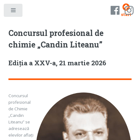
Toggle
start
Concursul profesional de
chimie „Candin Liteanu”
Ediția a XXV-a, 21 martie 2026
Concursul
profesional
de Chimie
„Candin
Liteanu” se
adresează
elevilor aflați